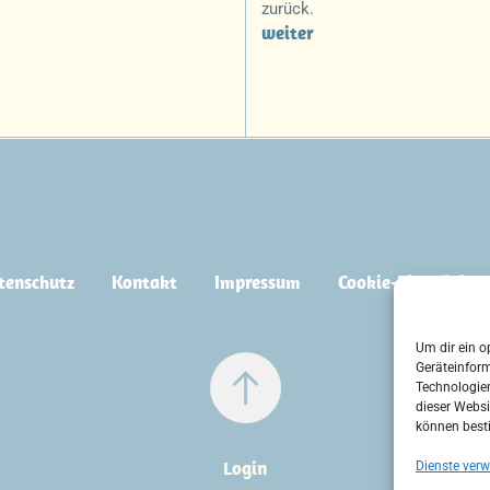
zurück.
weiter
tenschutz
Kontakt
Impressum
Cookie-Richtlinie 
Um dir ein o
Geräteinfor
Technologien
dieser Websi
können best
Login
Dienste verw