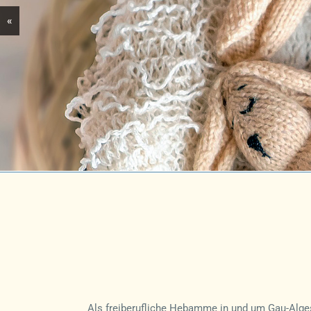
«
Als freiberufliche Hebamme in und um Gau-Algesh