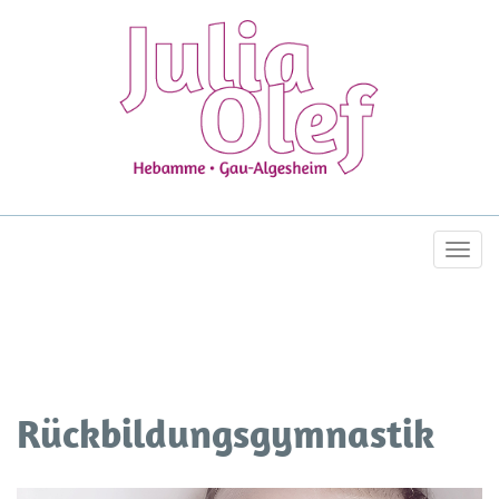
Togg
navi
Rückbildungsgymnastik